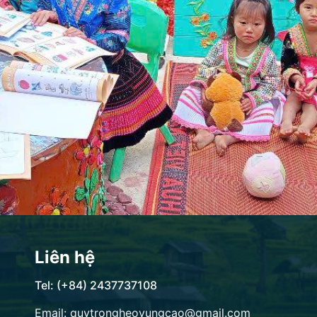
Liên hệ
Tel: (+84) 2437737108
Email: quytrongheovungcao@gmail.com