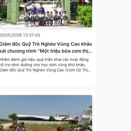
22/05/2026 13:37:45
Giám đốc Quỹ Trò Nghèo Vùng Cao khảo
sát chương trình “Một triệu bữa cơm thịt”
tại Quảng Ngãi
Nhằm đánh giá hiệu quả triển khai các hoạt động
hỗ trợ dinh dưỡng cho học sinh vùng khó khăn,
Giám đốc Quỹ Trò Nghèo Vùng Cao (Cơm Có Thịt)
đã có chuyến công tác, kiểm tra và khảo sát thực
tế tại một ...