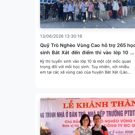
13/06/2026 13:30:16
Quỹ Trò Nghèo Vùng Cao hỗ trợ 265 họ
sinh Bát Xát đến điểm thi vào lớp 10 a
toàn
Kỳ thi tuyển sinh vào lớp 10 là một cột mốc quan
trọng đối với mỗi học sinh. Tuy nhiên, với nhiều
em tại các xã vùng cao của huyện Bát Xát (Lào
Cai), hành trình đến điểm thi không chỉ là áp lực v
kiế...