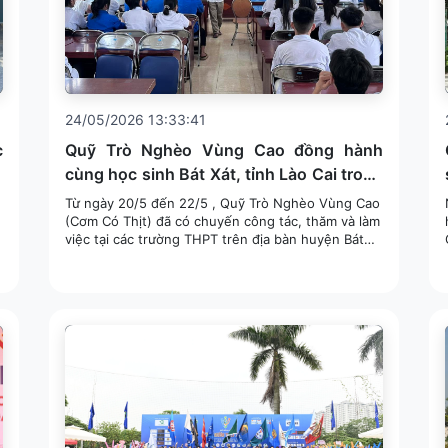
24/05/2026 13:33:41
c
Quỹ Trò Nghèo Vùng Cao đồng hành
n
cùng học sinh Bát Xát, tỉnh Lào Cai trong
hành trình học tập và định hướng tương
Từ ngày 20/5 đến 22/5 , Quỹ Trò Nghèo Vùng Cao
lai
(Cơm Có Thịt) đã có chuyến công tác, thăm và làm
việc tại các trường THPT trên địa bàn huyện Bát
ề
Xát, tỉnh Lào Cai trong khuôn khổ chương trình
"Thúc cây...