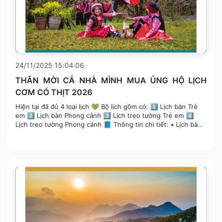
24/11/2025 15:04:06
THÂN MỜI CẢ NHÀ MÌNH MUA ỦNG HỘ LỊCH
CƠM CÓ THỊT 2026
Hiện tại đã đủ 4 loại lịch 💚 Bộ lịch gồm có: 1️⃣ Lịch bàn Trẻ
em 2️⃣ Lịch bàn Phong cảnh 3️⃣ Lịch treo tường Trẻ em 4️⃣
Lịch treo tường Phong cảnh 📘 Thông tin chi tiết: • Lịch bàn
chữ A (13 tờ): 220mm...