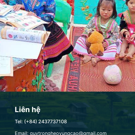
Liên hệ
Tel: (+84) 2437737108
Email: quytrongheovungcao@gmail.com