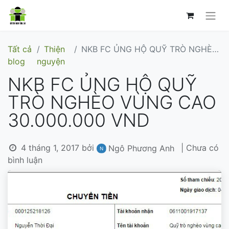
Tất cả
Thiện
NKB FC ỦNG HỘ QUỸ TRÒ NGHÈO VÙNG CAO 30.000.000 VND
blog
nguyện
NKB FC ỦNG HỘ QUỸ
TRÒ NGHÈO VÙNG CAO
30.000.000 VND
4 tháng 1, 2017
bởi
| Chưa có
Ngô Phương Anh
bình luận