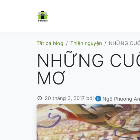
Trang chủ
Cơm có thịt
Dự á
Tất cả blog
Thiện nguyện
NHỮNG CUỐ
NHỮNG CU
MƠ
20 tháng 3, 2017
bởi
Ngô Phương An