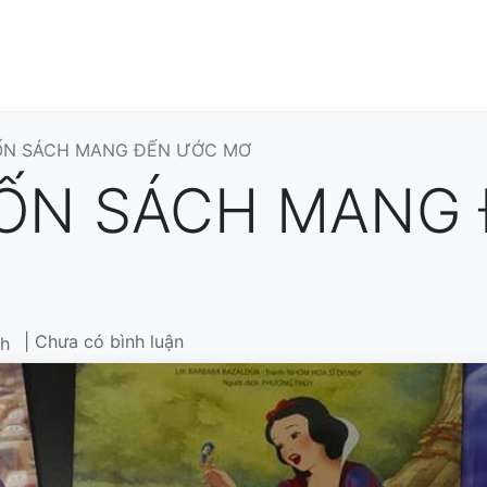
n
Tin tức
Thư viện
Cửa hàng
Về chúng tôi
N SÁCH MANG ĐẾN ƯỚC MƠ
ỐN SÁCH MANG 
| Chưa có bình luận
h