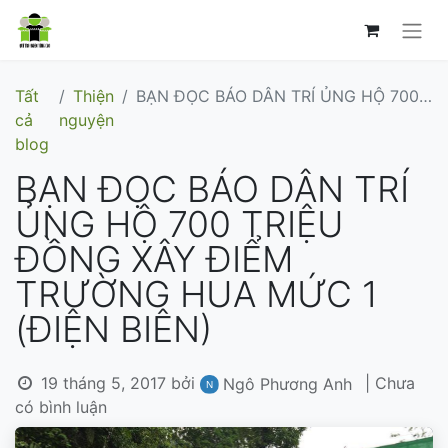
Tất
Thiện
BẠN ĐỌC BÁO DÂN TRÍ ỦNG HỘ 700 TRIỆU ĐỒNG XÂY ĐIỂM TRƯỜNG HUA MỨC 1 (ĐIỆN BIÊN)
cả
nguyện
blog
BẠN ĐỌC BÁO DÂN TRÍ
ỦNG HỘ 700 TRIỆU
ĐỒNG XÂY ĐIỂM
TRƯỜNG HUA MỨC 1
(ĐIỆN BIÊN)
19 tháng 5, 2017
bởi
| Chưa
Ngô Phương Anh
có bình luận