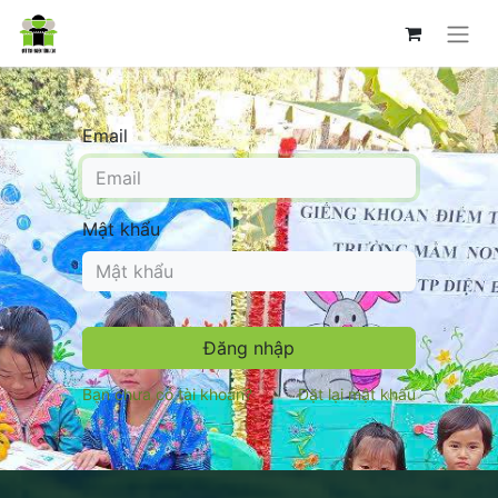
Email
Mật khẩu
Đăng nhập
Bạn chưa có tài khoản?
Đặt lại mật khẩu