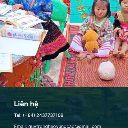
Liên hệ
Tel: (+84) 2437737108
Email: quytrongheovungcao@gmail.com