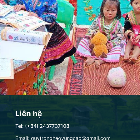
Liên hệ
Tel: (+84) 2437737108
Email: quytrongheovungcao@gmail.com