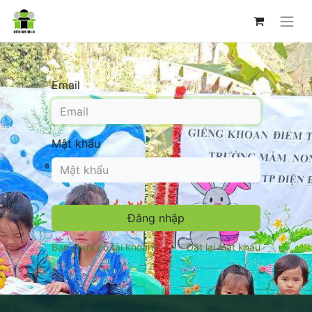
Email
Mật khẩu
Đăng nhập
Bạn chưa có tài khoản?
Đặt lại mật khẩu