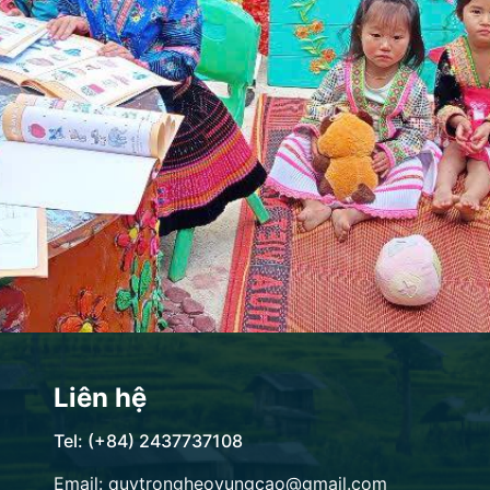
Liên hệ
Tel: (+84) 2437737108
Email: quytrongheovungcao@gmail.com