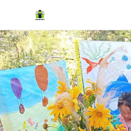
Trang chủ
Cơm có thịt
Dự á