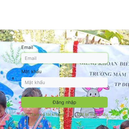
n
Tin tức
Thư viện
Cửa hàng
Về chúng tôi
Email
Mật khẩu
Đăng nhập
Bạn chưa có tài khoản?
Đặt lại mật khẩu