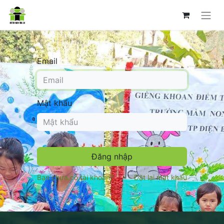
Email
Mật khẩu
Đăng nhập
Bạn chưa có tài khoản?
Đặt lại mật khẩu