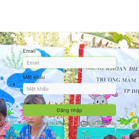
n
Tin tức
Thư viện
Cửa hàng
Về chúng tôi
Email
Mật khẩu
Đăng nhập
Bạn chưa có tài khoản?
Đặt lại mật khẩu