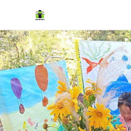
Trang chủ
Cơm có thịt
Dự á