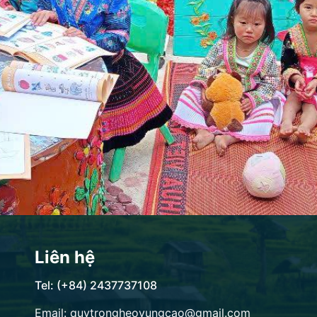
Liên hệ
Tel: (+84) 2437737108
Email: quytrongheovungcao@gmail.com