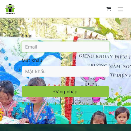
Email
Mật khẩu
Đăng nhập
Bạn chưa có tài khoản?
Đặt lại mật khẩu