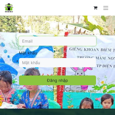
Email
Mật khẩu
Đăng nhập
Bạn chưa có tài khoản?
Đặt lại mật khẩu